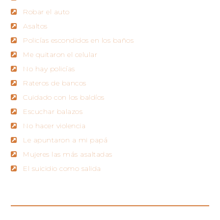
Robar el auto
Asaltos
Policías escondidos en los baños
Me quitaron el celular
No hay policías
Rateros de bancos
Cuidado con los baldíos
Escuchar balazos
No hacer violencia
Le apuntaron a mi papá
Mujeres las más asaltadas
El suicidio como salida