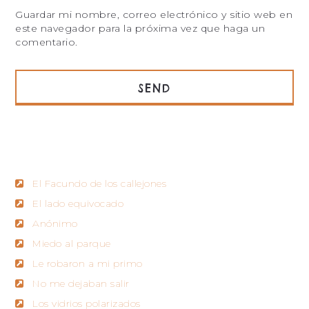
Guardar mi nombre, correo electrónico y sitio web en
este navegador para la próxima vez que haga un
comentario.
RECENT POSTS
El Facundo de los callejones
El lado equivocado
Anónimo
Miedo al parque
Le robaron a mi primo
No me dejaban salir
Los vidrios polarizados