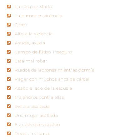
La casa de Mario
La basura es violencia
Correr
Alto a la violencia
Ayuda, ayuda
Campo de fútbol inseguro
Está mal robar
Ruidos de ladrones mientras dormía
Pagar con muchos años de cárcel
Asalto a lado de la escuela
Malandros contra ellas
Señora asaltada
Una mujer asaltada
Fraudes que asustan
Robo a mi casa