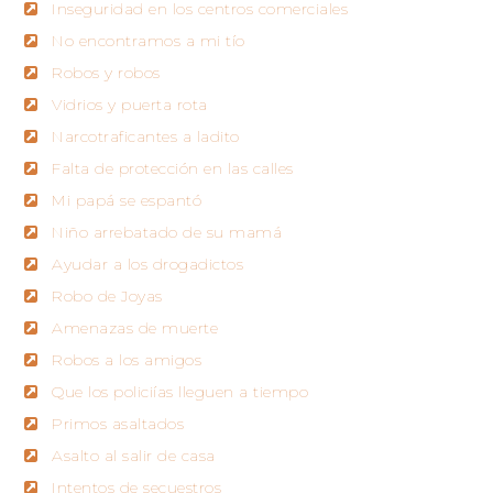
Inseguridad en los centros comerciales
No encontramos a mi tío
Robos y robos
Vidrios y puerta rota
Narcotraficantes a ladito
Falta de protección en las calles
Mi papá se espantó
Niño arrebatado de su mamá
Ayudar a los drogadictos
Robo de Joyas
Amenazas de muerte
Robos a los amigos
Que los policiías lleguen a tiempo
Primos asaltados
Asalto al salir de casa
Intentos de secuestros