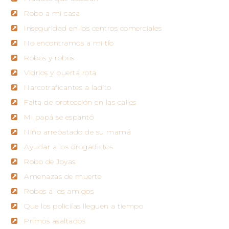
Robo a mi casa
Inseguridad en los centros comerciales
No encontramos a mi tío
Robos y robos
Vidrios y puerta rota
Narcotraficantes a ladito
Falta de protección en las calles
Mi papá se espantó
Niño arrebatado de su mamá
Ayudar a los drogadictos
Robo de Joyas
Amenazas de muerte
Robos a los amigos
Que los policiías lleguen a tiempo
Primos asaltados