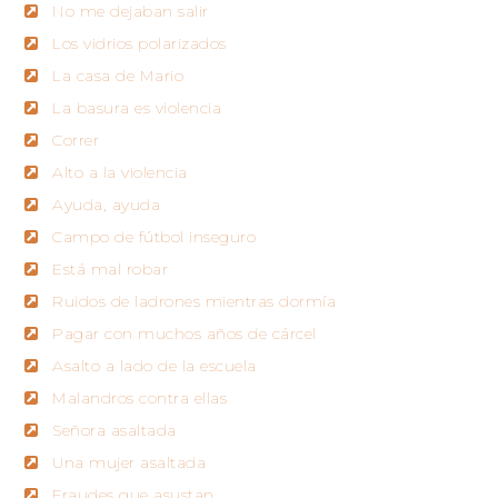
No me dejaban salir
Los vidrios polarizados
La casa de Mario
La basura es violencia
Correr
Alto a la violencia
Ayuda, ayuda
Campo de fútbol inseguro
Está mal robar
Ruidos de ladrones mientras dormía
Pagar con muchos años de cárcel
Asalto a lado de la escuela
Malandros contra ellas
Señora asaltada
Una mujer asaltada
Fraudes que asustan