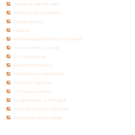
Asalto al salir de casa
Intentos de secuestros
Robar el auto
Asaltos
Policías escondidos en los baños
Me quitaron el celular
No hay policías
Rateros de bancos
Cuidado con los baldíos
Escuchar balazos
No hacer violencia
Le apuntaron a mi papá
Mujeres las más asaltadas
El suicidio como salida