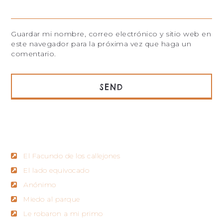
Guardar mi nombre, correo electrónico y sitio web en
este navegador para la próxima vez que haga un
comentario.
RECENT POSTS
El Facundo de los callejones
El lado equivocado
Anónimo
Miedo al parque
Le robaron a mi primo